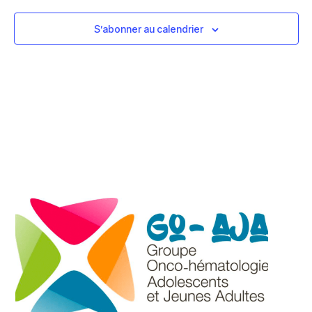
de
vues
S’abonner au calendrier
Évèn