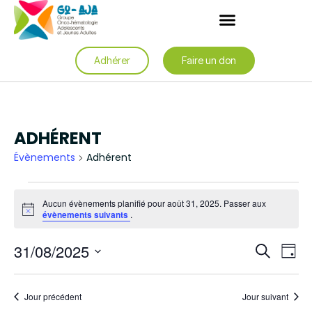
Adhérer
Faire un don
ADHÉRENT
Évènements
Adhérent
Aucun évènements planifié pour août 31, 2025. Passer aux
Notice
évènements suivants
.
Rech
Na
31/08/2025
Recherche
Jour
de
et
Sélectionnez
une
vu
date.
navig
Jour précédent
Jour suivant
Év