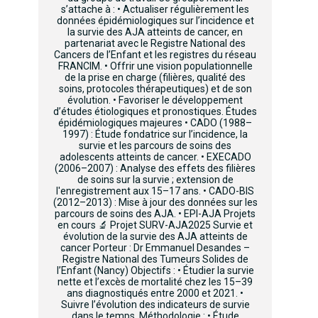
s’attache à : • Actualiser régulièrement les
données épidémiologiques sur l’incidence et
la survie des AJA atteints de cancer, en
partenariat avec le Registre National des
Cancers de l’Enfant et les registres du réseau
FRANCIM. • Offrir une vision populationnelle
de la prise en charge (filières, qualité des
soins, protocoles thérapeutiques) et de son
évolution. • Favoriser le développement
d’études étiologiques et pronostiques. Études
épidémiologiques majeures • CADO (1988–
1997) : Étude fondatrice sur l’incidence, la
survie et les parcours de soins des
adolescents atteints de cancer. • EXECADO
(2006–2007) : Analyse des effets des filières
de soins sur la survie ; extension de
l'enregistrement aux 15–17 ans. • CADO-BIS
(2012–2013) : Mise à jour des données sur les
parcours de soins des AJA. • EPI-AJA Projets
en cours 🔬 Projet SURV-AJA2025 Survie et
évolution de la survie des AJA atteints de
cancer Porteur : Dr Emmanuel Desandes –
Registre National des Tumeurs Solides de
l’Enfant (Nancy) Objectifs : • Étudier la survie
nette et l’excès de mortalité chez les 15–39
ans diagnostiqués entre 2000 et 2021. •
Suivre l’évolution des indicateurs de survie
dans le temps. Méthodologie : • Étude