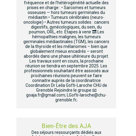
fréquence et de l’hétérogénéité actuelle des
prises en charge : • Sarcomes et tumeurs
osseuses — hors tumeurs germinales du
médiastin • Tumeurs cérébrales (neuro-
oncologie) • Autres tumeurs solides : cancers
digestifs, gynécologiques, du sein, du
poumon, ORL, etc. Étapes à venir 🔜 Les
hémopathies malignes, les tumeurs
germinales médiastinales (TGM), les cancers
de la thyroïde et les mélanomes – bien que
globalement mieux encadrés – seront
abordés dans une phase ultérieure du projet.
Les travaux sont en cours, la prochaine
réunion se tiendra en septembre 2025. Les
professionnels souhaitant être associés aux
prochaines réunions peuvent se faire
connaitre auprès de la coordinatrice
Coordination Dr Leila Gofti-Laroche CHU de
Grenoble Rejoindre le groupe 📧
goaja.fr@gmail.com; LGofti-laroche@chu-
grenoble.fr;
Bien-Être des AJA
Des séjours ressourçants dédiés aux