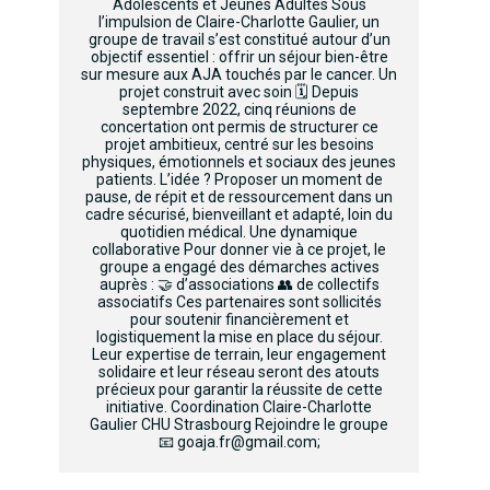
Adolescents et Jeunes Adultes Sous
l’impulsion de Claire-Charlotte Gaulier, un
groupe de travail s’est constitué autour d’un
objectif essentiel : offrir un séjour bien-être
sur mesure aux AJA touchés par le cancer. Un
projet construit avec soin 🗓️ Depuis
septembre 2022, cinq réunions de
concertation ont permis de structurer ce
projet ambitieux, centré sur les besoins
physiques, émotionnels et sociaux des jeunes
patients. L’idée ? Proposer un moment de
pause, de répit et de ressourcement dans un
cadre sécurisé, bienveillant et adapté, loin du
quotidien médical. Une dynamique
collaborative Pour donner vie à ce projet, le
groupe a engagé des démarches actives
auprès : 🤝 d’associations 👥 de collectifs
associatifs Ces partenaires sont sollicités
pour soutenir financièrement et
logistiquement la mise en place du séjour.
Leur expertise de terrain, leur engagement
solidaire et leur réseau seront des atouts
précieux pour garantir la réussite de cette
initiative. Coordination Claire-Charlotte
Gaulier CHU Strasbourg Rejoindre le groupe
📧 goaja.fr@gmail.com;