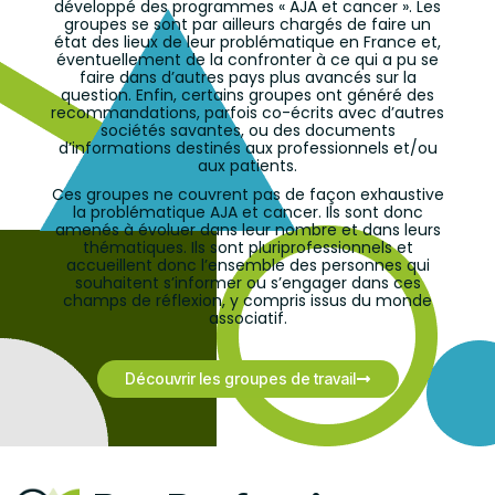
développé des programmes « AJA et cancer ». Les
groupes se sont par ailleurs chargés de faire un
état des lieux de leur problématique en France et,
éventuellement de la confronter à ce qui a pu se
faire dans d’autres pays plus avancés sur la
question. Enfin, certains groupes ont généré des
recommandations, parfois co-écrits avec d’autres
sociétés savantes, ou des documents
d’informations destinés aux professionnels et/ou
aux patients.
Ces groupes ne couvrent pas de façon exhaustive
la problématique AJA et cancer. Ils sont donc
amenés à évoluer dans leur nombre et dans leurs
thématiques. Ils sont pluriprofessionnels et
accueillent donc l’ensemble des personnes qui
souhaitent s’informer ou s’engager dans ces
champs de réflexion, y compris issus du monde
associatif.
Découvrir les groupes de travail