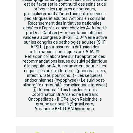
est de favoriser la continuité des soins et de
prévenir les ruptures de parcours,
particulièrement à l’interface entre services
pédiatriques et adultes. Actions en cours 📊
Recensement des initiatives nationales
dédiées à l’après-cancer chez les AJA (porté
par Dr J. Gantzer) – présentation affichée
validée au congrès GSF-GETO. 🔎 Veille active
sur les congrès de pathologies adultes (SHF,
AFSU...) pour assurer la diffusion des
informations spécifiques aux AJA. 💬
Réflexion collaborative sur l’adaptation des
recommandations issues du suivi pédiatrique
à la population AJA, notamment pour : • Les
risques liés aux traitements (pancréas, sein,
intestin, rate, poumons…) • Les séquelles
endocriniennes (hypophyse) • Le suivi post-
allogreffe (immunité, complications tardives)
🗓️ Réunions : 1 fois tous les 6 mois
Coordination Dr Amandine Bertrand
Oncopédiatre - IHOPe, Lyon Rejoindre le
groupe 📧 goaja.fr@gmail.com;
Amandine.BERTRAND@ihope.fr;