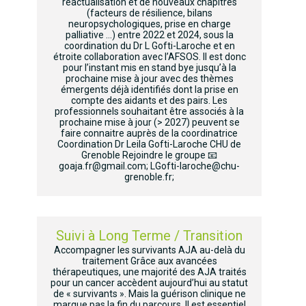
réactualisation et de nouveaux chapitres
(facteurs de résilience, bilans
neuropsychologiques, prise en charge
palliative …) entre 2022 et 2024, sous la
coordination du Dr L Gofti-Laroche et en
étroite collaboration avec l’AFSOS. Il est donc
pour l’instant mis en stand bye jusqu’à la
prochaine mise à jour avec des thèmes
émergents déjà identifiés dont la prise en
compte des aidants et des pairs. Les
professionnels souhaitant être associés à la
prochaine mise à jour (> 2027) peuvent se
faire connaitre auprès de la coordinatrice
Coordination Dr Leila Gofti-Laroche CHU de
Grenoble Rejoindre le groupe 📧
goaja.fr@gmail.com; LGofti-laroche@chu-
grenoble.fr;
Suivi à Long Terme / Transition
Accompagner les survivants AJA au-delà du
traitement Grâce aux avancées
thérapeutiques, une majorité des AJA traités
pour un cancer accèdent aujourd’hui au statut
de « survivants ». Mais la guérison clinique ne
marque pas la fin du parcours. Il est essentiel