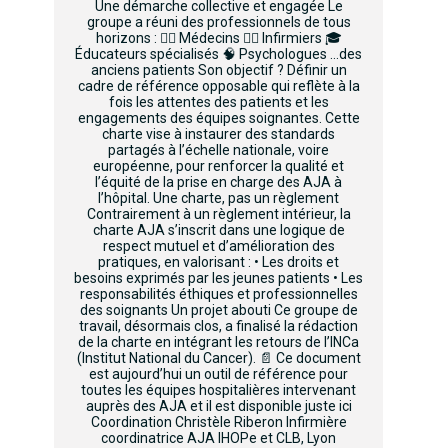
Une démarche collective et engagée Le
groupe a réuni des professionnels de tous
horizons : 👩‍⚕️ Médecins 👨‍⚕️ Infirmiers 🎓
Éducateurs spécialisés 🧠 Psychologues …des
anciens patients Son objectif ? Définir un
cadre de référence opposable qui reflète à la
fois les attentes des patients et les
engagements des équipes soignantes. Cette
charte vise à instaurer des standards
partagés à l’échelle nationale, voire
européenne, pour renforcer la qualité et
l’équité de la prise en charge des AJA à
l’hôpital. Une charte, pas un règlement
Contrairement à un règlement intérieur, la
charte AJA s’inscrit dans une logique de
respect mutuel et d’amélioration des
pratiques, en valorisant : • Les droits et
besoins exprimés par les jeunes patients • Les
responsabilités éthiques et professionnelles
des soignants Un projet abouti Ce groupe de
travail, désormais clos, a finalisé la rédaction
de la charte en intégrant les retours de l’INCa
(Institut National du Cancer). 📄 Ce document
est aujourd’hui un outil de référence pour
toutes les équipes hospitalières intervenant
auprès des AJA et il est disponible juste ici
Coordination Christèle Riberon Infirmière
coordinatrice AJA IHOPe et CLB, Lyon