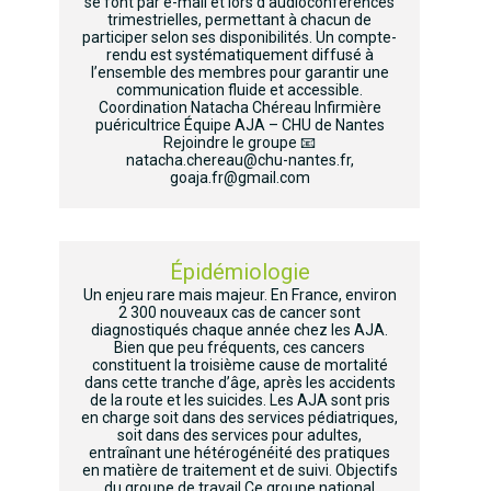
se font par e-mail et lors d’audioconférences
trimestrielles, permettant à chacun de
participer selon ses disponibilités. Un compte-
rendu est systématiquement diffusé à
l’ensemble des membres pour garantir une
communication fluide et accessible.
Coordination Natacha Chéreau Infirmière
puéricultrice Équipe AJA – CHU de Nantes
Rejoindre le groupe 📧
natacha.chereau@chu-nantes.fr,
goaja.fr@gmail.com
Épidémiologie
Un enjeu rare mais majeur. En France, environ
2 300 nouveaux cas de cancer sont
diagnostiqués chaque année chez les AJA.
Bien que peu fréquents, ces cancers
constituent la troisième cause de mortalité
dans cette tranche d’âge, après les accidents
de la route et les suicides. Les AJA sont pris
en charge soit dans des services pédiatriques,
soit dans des services pour adultes,
entraînant une hétérogénéité des pratiques
en matière de traitement et de suivi. Objectifs
du groupe de travail Ce groupe national