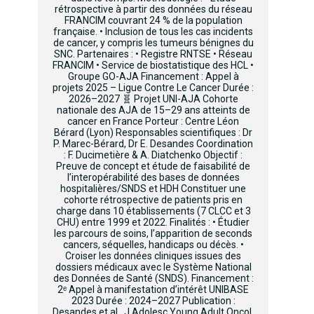
rétrospective à partir des données du réseau
FRANCIM couvrant 24 % de la population
française. • Inclusion de tous les cas incidents
de cancer, y compris les tumeurs bénignes du
SNC. Partenaires : • Registre RNTSE • Réseau
FRANCIM • Service de biostatistique des HCL •
Groupe GO-AJA Financement : Appel à
projets 2025 – Ligue Contre Le Cancer Durée :
2026–2027 🧬 Projet UNI-AJA Cohorte
nationale des AJA de 15–29 ans atteints de
cancer en France Porteur : Centre Léon
Bérard (Lyon) Responsables scientifiques : Dr
P. Marec-Bérard, Dr E. Desandes Coordination
: F. Ducimetière & A. Diatchenko Objectif :
Preuve de concept et étude de faisabilité de
l’interopérabilité des bases de données
hospitalières/SNDS et HDH Constituer une
cohorte rétrospective de patients pris en
charge dans 10 établissements (7 CLCC et 3
CHU) entre 1999 et 2022. Finalités : • Étudier
les parcours de soins, l’apparition de seconds
cancers, séquelles, handicaps ou décès. •
Croiser les données cliniques issues des
dossiers médicaux avec le Système National
des Données de Santé (SNDS). Financement :
2ᵉ Appel à manifestation d’intérêt UNIBASE
2023 Durée : 2024–2027 Publication :
Desandes et al., J Adolesc Young Adult Oncol,