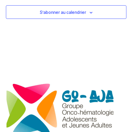
de
vues
S’abonner au calendrier
Évèn