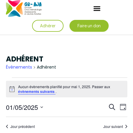
Adhérer
Faire un don
ADHÉRENT
Évènements
Adhérent
Aucun évènements planifié pour mai 1, 2025. Passer aux
Notice
évènements suivants
.
Rech
Na
01/05/2025
Recherche
Jour
de
et
Sélectionnez
une
vu
date.
navig
Jour précédent
Jour suivant
Év