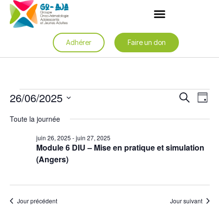
Adhérer
Faire un don
Rech
Na
26/06/2025
Recherche
Jour
de
et
Sélectionnez
une
vu
Toute la journée
date.
navig
Év
juin 26, 2025
-
juin 27, 2025
de
Module 6 DIU – Mise en pratique et simulation
vues
(Angers)
Évèn
Jour précédent
Jour suivant