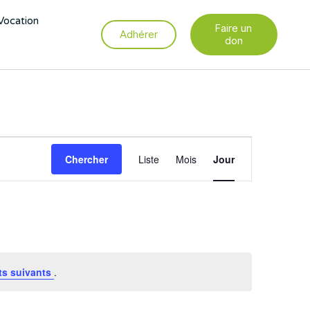
Vocation
Faire un
Adhérer
don
Navigation
Chercher
Liste
Mois
de
Jour
vues
Évènement
s suivants
.