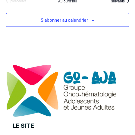
Évènements
Aujourd’hui
suivants
Évènements
précédents
S’abonner au calendrier
LE SITE