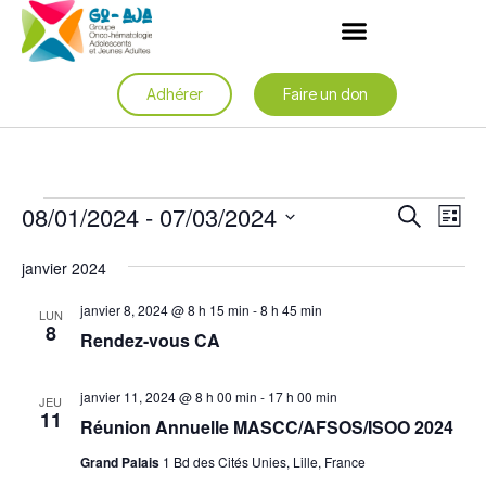
Adhérer
Faire un don
Rech
Na
08/01/2024
 - 
07/03/2024
Recherche
Liste
de
et
Sélectionnez
une
vu
janvier 2024
date.
navig
Év
janvier 8, 2024 @ 8 h 15 min
-
8 h 45 min
de
LUN
8
Rendez-vous CA
vues
Évèn
janvier 11, 2024 @ 8 h 00 min
-
17 h 00 min
JEU
11
Réunion Annuelle MASCC/AFSOS/ISOO 2024
Grand Palais
1 Bd des Cités Unies, Lille, France